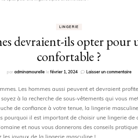
LINGERIE
 devraient-ils opter pour un
confortable ?
sur
par
adminamourelle
le
février 1, 2024
Laisser un commentaire
Pou
les
 femmes. Les hommes aussi peuvent et devraient profi
ho
dev
us soyez à la recherche de sous-vêtements qui vous met
ils
uche de confiance à votre tenue, la lingerie masculine
opt
pou
s pourquoi il est important de choisir une lingerie de
un
aine et nous vous donnerons des conseils pratiques p
lin
sty
 les joyaux de la lingerie masculine !