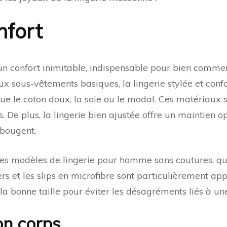
et
con
nfort
?
 confort inimitable, indispensable pour bien commencer
x sous-vêtements basiques, la lingerie stylée et confo
ue le coton doux, la soie ou le modal. Ces matériaux 
ons. De plus, la lingerie bien ajustée offre un maintien o
 bougent.
es modèles de lingerie pour homme sans coutures, qu
s et les slips en microfibre sont particulièrement ap
 la bonne taille pour éviter les désagréments liés à une
on corps