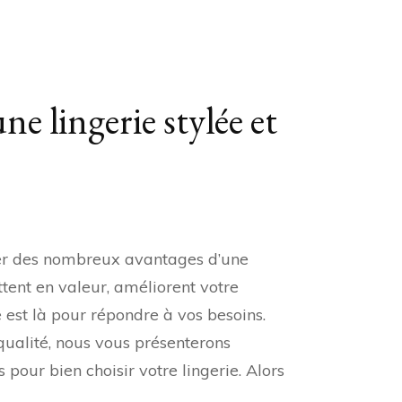
e lingerie stylée et
rquoi
ter des nombreux avantages d’une
mmes
raient-
tent en valeur, améliorent votre
 est là pour répondre à vos besoins.
er
r
 qualité, nous vous présenterons
e
our bien choisir votre lingerie. Alors
gerie
lée