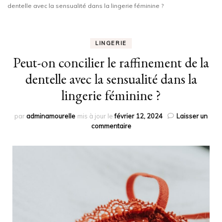
dentelle avec la sensualité dans la lingerie féminine ?
LINGERIE
Peut-on concilier le raffinement de la
dentelle avec la sensualité dans la
lingerie féminine ?
par
adminamourelle
mis à jour le
février 12, 2024
Laisser un
sur
commentaire
Peut-
on
concilier
le
raffinement
de
la
dentelle
avec