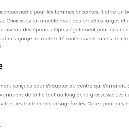
enc
?
ncontournable pour les femmes enceintes. Il offre un 
sse. Choisissez un modèle avec des bretelles larges et 
 au niveau des épaules. Optez également pour des bon
 soutiens-gorge de maternité sont souvent munis de clip
é.
e
ment conçues pour s’adapter au ventre qui s’arrondit. 
ariations de taille tout au long de la grossesse. Les c
vitent les frottements désagréables. Optez pour des 