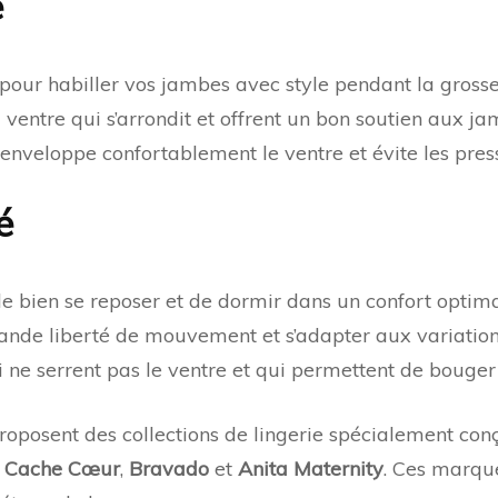
é
 pour habiller vos jambes avec style pendant la grosse
ventre qui s’arrondit et offrent un bon soutien aux ja
enveloppe confortablement le ventre et évite les press
é
 de bien se reposer et de dormir dans un confort optim
ande liberté de mouvement et s’adapter aux variations
 ne serrent pas le ventre et qui permettent de bouger
oposent des collections de lingerie spécialement con
t
Cache Cœur
,
Bravado
et
Anita Maternity
. Ces marque