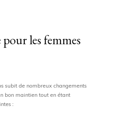
ie pour les femmes
lles
t
 corps subit de nombreux changements
lleures
un bon maintien tout en étant
ions
ntes :
gerie
r
mmes