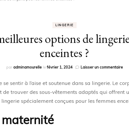
LINGERIE
meilleures options de linger
enceintes ?
sur
par
adminamourelle
le
février 1, 2024
Laisser un commentaire
Que
son
 de se sentir à l’aise et soutenue dans sa lingerie. Le
les
mei
nt de trouver des sous-vêtements adaptés qui offrent 
opt
e lingerie spécialement conçues pour les femmes encei
de
lin
pou
 maternité
les
fe